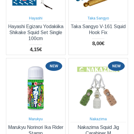
Hayashi
Taka Sangyo
Hayashi Egizaru Yodakiika
Taka Sangyo V-161 Squid
Shikake Squid Set Single
Hook Fix
100cm
8,00€
4,15€
NEW
NEW
Marukyu
Nakazima
Marukyu Norinori Ika Rider
Nakazima Squid Jig
Stamp
Carabiner Μ