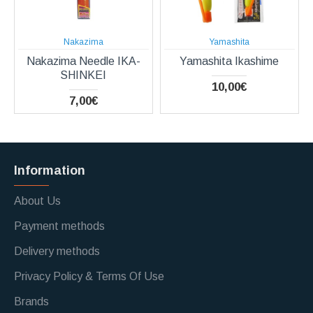
Nakazima
Yamashita
Nakazima Needle IKA-
Yamashita Ikashime
SHINKEI
10,00€
7,00€
Information
About Us
Payment methods
Delivery methods
Privacy Policy & Terms Of Use
Brands