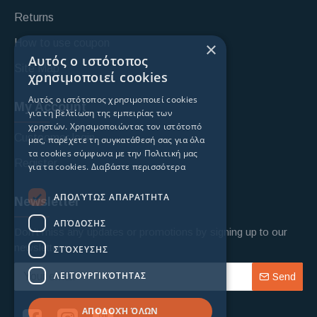
Returns
How to use coupon
×
Αυτός ο ιστότοπος
Site Map
χρησιμοποιεί cookies
Αυτός ο ιστότοπος χρησιμοποιεί cookies
My Account
για τη βελτίωση της εμπειρίας των
χρηστών. Χρησιμοποιώντας τον ιστότοπό
Custoomer login
μας, παρέχετε τη συγκατάθεσή σας για όλα
τα cookies σύμφωνα με την Πολιτική μας
Register
για τα cookies.
Διαβάστε περισσότερα
ΑΠΟΛΎΤΩΣ ΑΠΑΡΑΊΤΗΤΑ
Newsletter
ΑΠΌΔΟΣΗΣ
Don't miss any updates or promotions by signing up to our
newsletter.
ΣΤΌΧΕΥΣΗΣ
ΛΕΙΤΟΥΡΓΙΚΌΤΗΤΑΣ
Send
ΑΠΟΔΟΧΉ ΌΛΩΝ