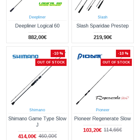
Deepliner
Slash
Deepliner Logical 60
Slash Sparidae Prestep
882,00€
219,90€
-10 %
-10 %
OUT OF STOCK
OUT OF STOCK
Shimano
Pioneer
Shimano Game Type Slow
Pioneer Regenerate Slow
J
103,20€
114,66€
414,00€
460,00€