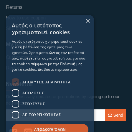
Returns
How to use coupon
×
Αυτός ο ιστότοπος
Site Map
χρησιμοποιεί cookies
Αυτός ο ιστότοπος χρησιμοποιεί cookies
My Account
για τη βελτίωση της εμπειρίας των
χρηστών. Χρησιμοποιώντας τον ιστότοπό
Custoomer login
μας, παρέχετε τη συγκατάθεσή σας για όλα
τα cookies σύμφωνα με την Πολιτική μας
Register
για τα cookies.
Διαβάστε περισσότερα
ΑΠΟΛΎΤΩΣ ΑΠΑΡΑΊΤΗΤΑ
Newsletter
ΑΠΌΔΟΣΗΣ
Don't miss any updates or promotions by signing up to our
newsletter.
ΣΤΌΧΕΥΣΗΣ
ΛΕΙΤΟΥΡΓΙΚΌΤΗΤΑΣ
Send
ΑΠΟΔΟΧΉ ΌΛΩΝ