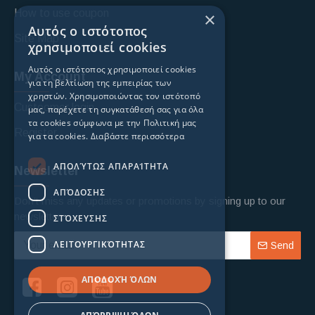
How to use coupon
×
Αυτός ο ιστότοπος
Site Map
χρησιμοποιεί cookies
Αυτός ο ιστότοπος χρησιμοποιεί cookies
My Account
για τη βελτίωση της εμπειρίας των
χρηστών. Χρησιμοποιώντας τον ιστότοπό
Custoomer login
μας, παρέχετε τη συγκατάθεσή σας για όλα
τα cookies σύμφωνα με την Πολιτική μας
Register
για τα cookies.
Διαβάστε περισσότερα
ΑΠΟΛΎΤΩΣ ΑΠΑΡΑΊΤΗΤΑ
Newsletter
ΑΠΌΔΟΣΗΣ
Don't miss any updates or promotions by signing up to our
newsletter.
ΣΤΌΧΕΥΣΗΣ
ΛΕΙΤΟΥΡΓΙΚΌΤΗΤΑΣ
Send
ΑΠΟΔΟΧΉ ΌΛΩΝ