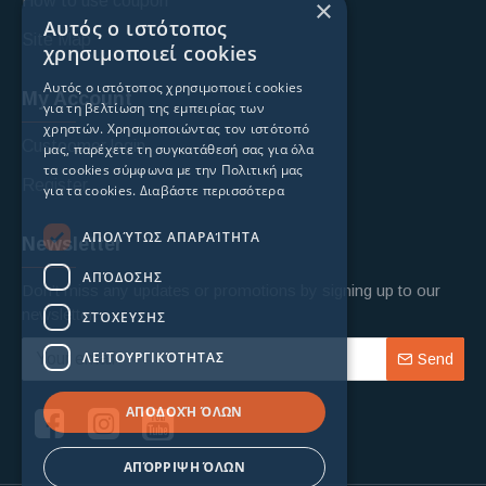
How to use coupon
×
Αυτός ο ιστότοπος
Site Map
χρησιμοποιεί cookies
Αυτός ο ιστότοπος χρησιμοποιεί cookies
My Account
για τη βελτίωση της εμπειρίας των
χρηστών. Χρησιμοποιώντας τον ιστότοπό
Custoomer login
μας, παρέχετε τη συγκατάθεσή σας για όλα
τα cookies σύμφωνα με την Πολιτική μας
Register
για τα cookies.
Διαβάστε περισσότερα
ΑΠΟΛΎΤΩΣ ΑΠΑΡΑΊΤΗΤΑ
Newsletter
ΑΠΌΔΟΣΗΣ
Don't miss any updates or promotions by signing up to our
newsletter.
ΣΤΌΧΕΥΣΗΣ
ΛΕΙΤΟΥΡΓΙΚΌΤΗΤΑΣ
Send
ΑΠΟΔΟΧΉ ΌΛΩΝ
ΑΠΌΡΡΙΨΗ ΌΛΩΝ