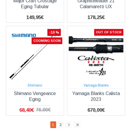
Major Craft Crostage
Graphiteleader 21
Eging Tubular
Calamaretti UX
149,95€
178,25€
-10 %
OUT OF STOCK
COOMING SOON
Shimano
Yamaga Blanks
Shimano Vengeance
Yamaga Blanks Calista
Eging
2023
68,40€
670,00€
76,00€
1
2