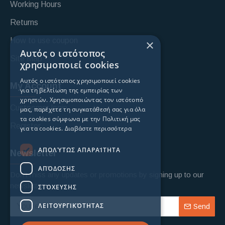
Working Hours
Returns
How to use coupon
×
Αυτός ο ιστότοπος
Site Map
χρησιμοποιεί cookies
Αυτός ο ιστότοπος χρησιμοποιεί cookies
My Account
για τη βελτίωση της εμπειρίας των
χρηστών. Χρησιμοποιώντας τον ιστότοπό
Custoomer login
μας, παρέχετε τη συγκατάθεσή σας για όλα
τα cookies σύμφωνα με την Πολιτική μας
Register
για τα cookies.
Διαβάστε περισσότερα
ΑΠΟΛΎΤΩΣ ΑΠΑΡΑΊΤΗΤΑ
Newsletter
ΑΠΌΔΟΣΗΣ
Don't miss any updates or promotions by signing up to our
newsletter.
ΣΤΌΧΕΥΣΗΣ
ΛΕΙΤΟΥΡΓΙΚΌΤΗΤΑΣ
Send