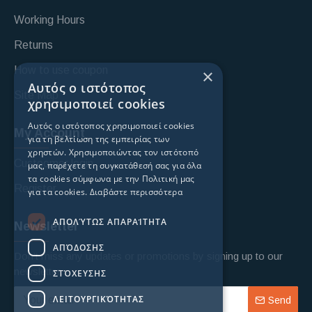
Working Hours
Returns
How to use coupon
×
Αυτός ο ιστότοπος
Site Map
χρησιμοποιεί cookies
Αυτός ο ιστότοπος χρησιμοποιεί cookies
My Account
για τη βελτίωση της εμπειρίας των
χρηστών. Χρησιμοποιώντας τον ιστότοπό
Custoomer login
μας, παρέχετε τη συγκατάθεσή σας για όλα
τα cookies σύμφωνα με την Πολιτική μας
Register
για τα cookies.
Διαβάστε περισσότερα
ΑΠΟΛΎΤΩΣ ΑΠΑΡΑΊΤΗΤΑ
Newsletter
ΑΠΌΔΟΣΗΣ
Don't miss any updates or promotions by signing up to our
newsletter.
ΣΤΌΧΕΥΣΗΣ
ΛΕΙΤΟΥΡΓΙΚΌΤΗΤΑΣ
Send