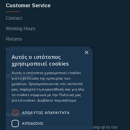
Customer Service
Contact
Working Hours
Returns
How to use coupon
×
Αυτός ο ιστότοπος
Site Map
χρησιμοποιεί cookies
Αυτός ο ιστότοπος χρησιμοποιεί cookies
My Account
για τη βελτίωση της εμπειρίας των
χρηστών. Χρησιμοποιώντας τον ιστότοπό
Custoomer login
μας, παρέχετε τη συγκατάθεσή σας για όλα
τα cookies σύμφωνα με την Πολιτική μας
Register
για τα cookies.
Διαβάστε περισσότερα
ΑΠΟΛΎΤΩΣ ΑΠΑΡΑΊΤΗΤΑ
Newsletter
ΑΠΌΔΟΣΗΣ
Don't miss any updates or promotions by signing up to our