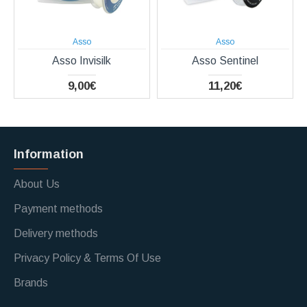
Asso
Asso
Asso Invisilk
Asso Sentinel
9,00€
11,20€
Information
About Us
Payment methods
Delivery methods
Privacy Policy & Terms Of Use
Brands