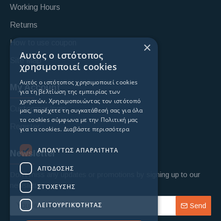
Working Hours
Returns
How to use coupon
×
Αυτός ο ιστότοπος
Site Map
χρησιμοποιεί cookies
Αυτός ο ιστότοπος χρησιμοποιεί cookies
My Account
για τη βελτίωση της εμπειρίας των
χρηστών. Χρησιμοποιώντας τον ιστότοπό
Custoomer login
μας, παρέχετε τη συγκατάθεσή σας για όλα
τα cookies σύμφωνα με την Πολιτική μας
Register
για τα cookies.
Διαβάστε περισσότερα
ΑΠΟΛΎΤΩΣ ΑΠΑΡΑΊΤΗΤΑ
Newsletter
ΑΠΌΔΟΣΗΣ
Don't miss any updates or promotions by signing up to our
newsletter.
ΣΤΌΧΕΥΣΗΣ
ΛΕΙΤΟΥΡΓΙΚΌΤΗΤΑΣ
Send