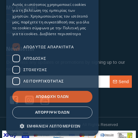
Αυτός ο ιστότοπος χρησιμοποιεί cookies
My Account
για τη βελτίωση της εμπειρίας των
χρηστών. Χρησιμοποιώντας τον ιστότοπό
Custoomer login
μας, παρέχετε τη συγκατάθεσή σας για όλα
τα cookies σύμφωνα με την Πολιτική μας
Register
για τα cookies.
Διαβάστε περισσότερα
ΑΠΟΛΎΤΩΣ ΑΠΑΡΑΊΤΗΤΑ
Newsletter
ΑΠΌΔΟΣΗΣ
Don't miss any updates or promotions by signing up to our
newsletter.
ΣΤΌΧΕΥΣΗΣ
ΛΕΙΤΟΥΡΓΙΚΌΤΗΤΑΣ
Send
ΑΠΟΔΟΧΉ ΌΛΩΝ
ΑΠΌΡΡΙΨΗ ΌΛΩΝ
Copyright © 2024, Fishing Mania, All Rights Reserved
ΕΜΦΆΝΙΣΗ ΛΕΠΤΟΜΕΡΕΙΏΝ