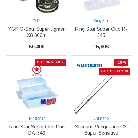
YGK
Ring Star
YGK G-Soul Super Jigman
Ring Star Super Club R-
X8 300m
345
59,40€
15,90€
OUT OF STOCK
-10 %
OUT OF STOCK
Ring Star
Shimano
Ring Star Super Club Duo
Shimano Vengeance CX
DA-343
Super Sensitive