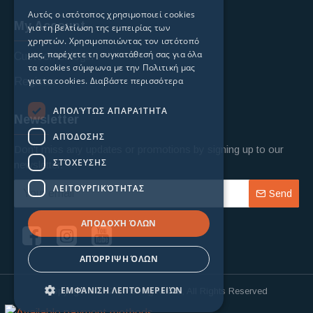
Αυτός ο ιστότοπος χρησιμοποιεί cookies
My Account
για τη βελτίωση της εμπειρίας των
χρηστών. Χρησιμοποιώντας τον ιστότοπό
μας, παρέχετε τη συγκατάθεσή σας για όλα
Custoomer login
τα cookies σύμφωνα με την Πολιτική μας
για τα cookies.
Διαβάστε περισσότερα
Register
ΑΠΟΛΎΤΩΣ ΑΠΑΡΑΊΤΗΤΑ
Newsletter
ΑΠΌΔΟΣΗΣ
Don't miss any updates or promotions by signing up to our
ΣΤΌΧΕΥΣΗΣ
newsletter.
ΛΕΙΤΟΥΡΓΙΚΌΤΗΤΑΣ
Send
ΑΠΟΔΟΧΉ ΌΛΩΝ
ΑΠΌΡΡΙΨΗ ΌΛΩΝ
ΕΜΦΆΝΙΣΗ ΛΕΠΤΟΜΕΡΕΙΏΝ
Copyright © 2024, Fishing Mania, All Rights Reserved