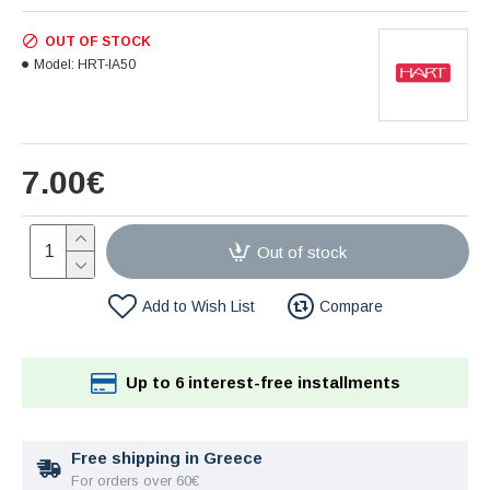
OUT OF STOCK
Model:
HRT-IA50
7.00€
Out of stock
Add to Wish List
Compare
Up to 6 interest-free installments
Free shipping in Greece
For orders over 60€