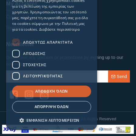
Αυτός ο ιστότοπος χρησιμοποιεί cookies
My Account
για τη βελτίωση της εμπειρίας των
χρηστών. Χρησιμοποιώντας τον ιστότοπό
Custoomer login
μας, παρέχετε τη συγκατάθεσή σας για όλα
τα cookies σύμφωνα με την Πολιτική μας
Register
για τα cookies.
Διαβάστε περισσότερα
ΑΠΟΛΎΤΩΣ ΑΠΑΡΑΊΤΗΤΑ
Newsletter
ΑΠΌΔΟΣΗΣ
Don't miss any updates or promotions by signing up to our
newsletter.
ΣΤΌΧΕΥΣΗΣ
ΛΕΙΤΟΥΡΓΙΚΌΤΗΤΑΣ
Send
ΑΠΟΔΟΧΉ ΌΛΩΝ
ΑΠΌΡΡΙΨΗ ΌΛΩΝ
Copyright © 2024, Fishing Mania, All Rights Reserved
ΕΜΦΆΝΙΣΗ ΛΕΠΤΟΜΕΡΕΙΏΝ