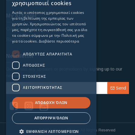
χρησιμοποιεί cookies
Αυτός ο ιστότοπος χρησιμοποιεί cookies
My Account
για τη βελτίωση της εμπειρίας των
χρηστών. Χρησιμοποιώντας τον ιστότοπό
Custoomer login
μας, παρέχετε τη συγκατάθεσή σας για όλα
τα cookies σύμφωνα με την Πολιτική μας
Register
για τα cookies.
Διαβάστε περισσότερα
ΑΠΟΛΎΤΩΣ ΑΠΑΡΑΊΤΗΤΑ
Newsletter
ΑΠΌΔΟΣΗΣ
Don't miss any updates or promotions by signing up to our
newsletter.
ΣΤΌΧΕΥΣΗΣ
ΛΕΙΤΟΥΡΓΙΚΌΤΗΤΑΣ
Send
ΑΠΟΔΟΧΉ ΌΛΩΝ
ΑΠΌΡΡΙΨΗ ΌΛΩΝ
Copyright © 2024, Fishing Mania, All Rights Reserved
ΕΜΦΆΝΙΣΗ ΛΕΠΤΟΜΕΡΕΙΏΝ