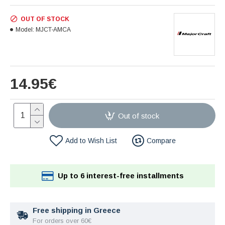
OUT OF STOCK
Model:
MJCT-AMCA
14.95€
Out of stock
Add to Wish List
Compare
Up to 6 interest-free installments
Free shipping in Greece
For orders over 60€