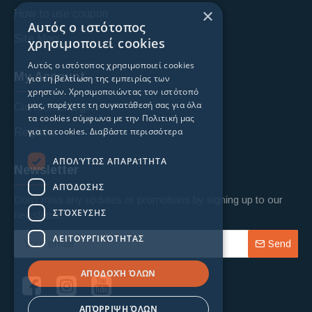
×
How to use coupon
Αυτός ο ιστότοπος
Site Map
χρησιμοποιεί cookies
Αυτός ο ιστότοπος χρησιμοποιεί cookies
My Account
για τη βελτίωση της εμπειρίας των
χρηστών. Χρησιμοποιώντας τον ιστότοπό
μας, παρέχετε τη συγκατάθεσή σας για όλα
Custoomer login
τα cookies σύμφωνα με την Πολιτική μας
για τα cookies.
Διαβάστε περισσότερα
Register
ΑΠΟΛΎΤΩΣ ΑΠΑΡΑΊΤΗΤΑ
Newsletter
ΑΠΌΔΟΣΗΣ
Don't miss any updates or promotions by signing up to our
ΣΤΌΧΕΥΣΗΣ
newsletter.
ΛΕΙΤΟΥΡΓΙΚΌΤΗΤΑΣ
Send
ΑΠΟΔΟΧΉ ΌΛΩΝ
ΑΠΌΡΡΙΨΗ ΌΛΩΝ