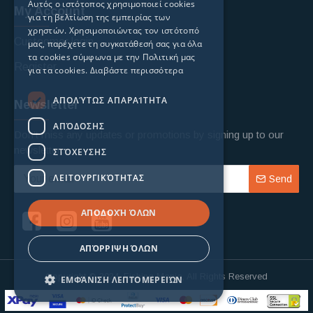
Αυτός ο ιστότοπος χρησιμοποιεί cookies
My Account
για τη βελτίωση της εμπειρίας των
χρηστών. Χρησιμοποιώντας τον ιστότοπό
Custoomer login
μας, παρέχετε τη συγκατάθεσή σας για όλα
τα cookies σύμφωνα με την Πολιτική μας
Register
για τα cookies.
Διαβάστε περισσότερα
ΑΠΟΛΎΤΩΣ ΑΠΑΡΑΊΤΗΤΑ
Newsletter
ΑΠΌΔΟΣΗΣ
Don't miss any updates or promotions by signing up to our
newsletter.
ΣΤΌΧΕΥΣΗΣ
ΛΕΙΤΟΥΡΓΙΚΌΤΗΤΑΣ
Send
ΑΠΟΔΟΧΉ ΌΛΩΝ
ΑΠΌΡΡΙΨΗ ΌΛΩΝ
Copyright © 2024, Fishing Mania, All Rights Reserved
ΕΜΦΆΝΙΣΗ ΛΕΠΤΟΜΕΡΕΙΏΝ