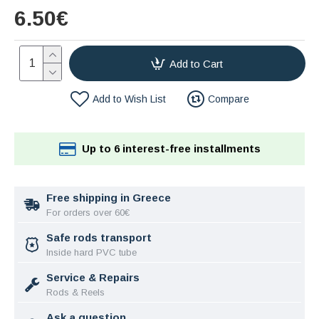
6.50€
Add to Cart
Add to Wish List
Compare
Up to 6 interest-free installments
Free shipping in Greece
For orders over 60€
Safe rods transport
Inside hard PVC tube
Service & Repairs
Rods & Reels
Ask a question