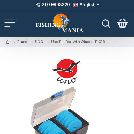
210 9968220
English
Brand
UNO
Uno Rig Box With Winders Ε-018